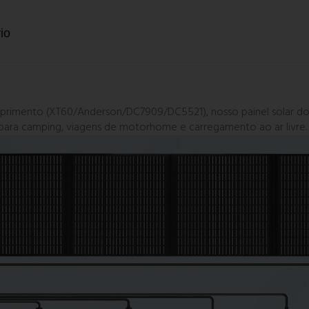
io
imento (XT60/Anderson/DC7909/DC5521), nosso painel solar dob
l para camping, viagens de motorhome e carregamento ao ar livre.