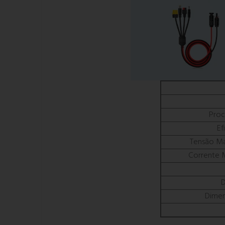
Proc
Ef
Tensão Má
Corrente 
Dime