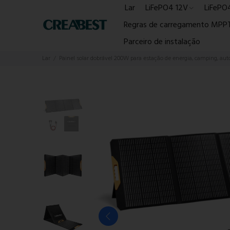
Lar
LiFePO4 12V
LiFePO
Regras de carregamento MPP
Parceiro de instalação
Lar
Painel solar dobrável 200W para estação de energia, camping, au