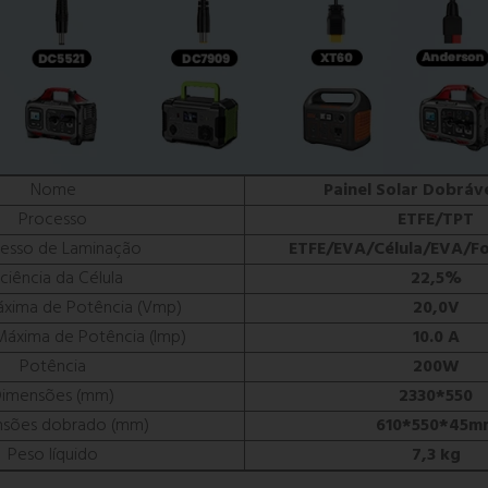
Nome
Painel Solar Dobráv
Processo
ETFE/TPT
esso de Laminação
ETFE/EVA/Célula/EVA/Fol
iciência da Célula
22,5%
xima de Potência (Vmp)
20,0V
Máxima de Potência (Imp)
10.0 A
Potência
200W
Dimensões (mm)
2330*550
nsões dobrado (mm)
610*550*45m
Peso líquido
7,3 kg