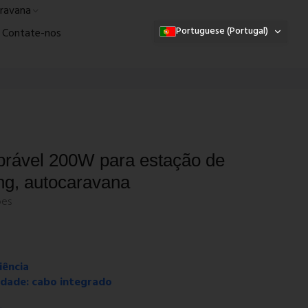
aravana
Portuguese (Portugal)
Contate-nos
obrável 200W para estação de
ng, autocaravana
ões
iência
idade: cabo integrado
o