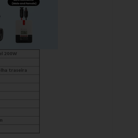
el 200W
ha traseira
m