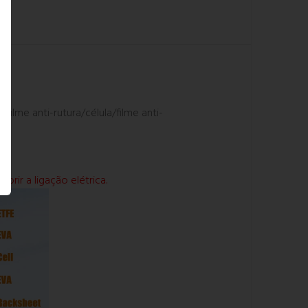
ilme anti-rutura/célula/filme anti-
ir a ligação elétrica.