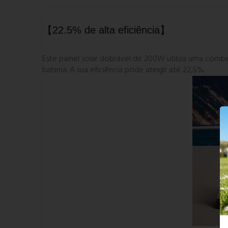
【22.5% de alta eficiência】
Este painel solar dobrável de 200W utiliza uma comb
bateria. A sua eficiência pode atingir até 22,5%.