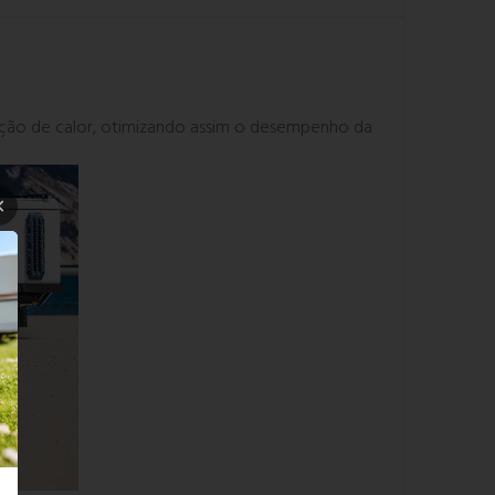
orção de calor, otimizando assim o desempenho da