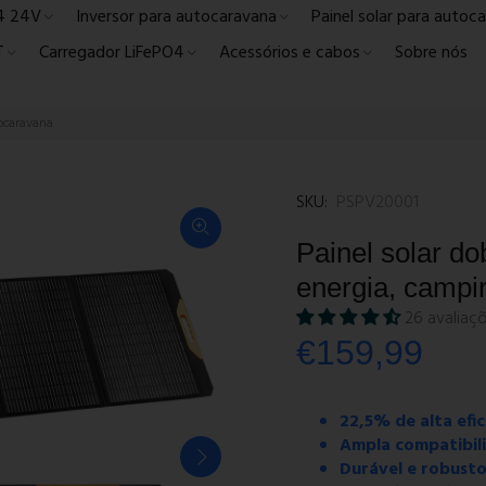
4 24V
Inversor para autocaravana
Painel solar para autoc
T
Carregador LiFePO4
Acessórios e cabos
Sobre nós
tocaravana
SKU:
PSPV20001
Painel solar d
energia, campi
26 avaliaç
€159,99
22,5% de alta efic
Ampla compatibil
Durável e robust